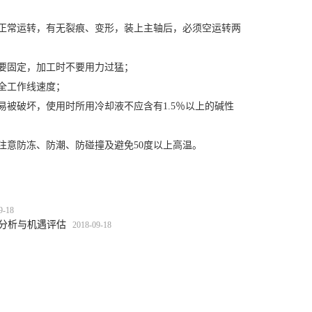
正常运转，有无裂痕、变形，装上主轴后，必须空运转两
要固定，加工时不要用力过猛；
全工作线速度；
易被破坏，使用时所用冷却液不应含有1.5％以上的碱性
注意防冻、防潮、防碰撞及避免50度以上高温。
9-18
业分析与机遇评估
2018-09-18