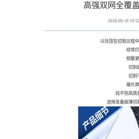
高强双网全覆
2018-09-18 10:5
以往您在切割过程
经常
频繁
切割
切割
锯片
找不到高质
选择圣叠超薄切