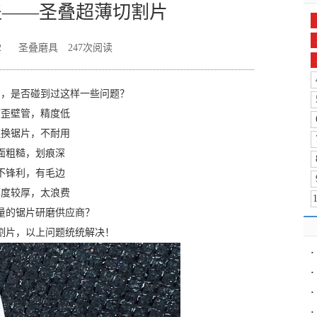
盖——圣叠超薄切割片
2
圣叠磨具
247
次阅读
中，是否碰到过这样一些问题？
打歪壁管，精度低
更换锯片，不耐用
面粗糙，划痕深
不锋利，有毛边
厚度较厚，太浪费
量的锯片研磨供应商？
割片，以上问题统统解决！
·
·
·
·