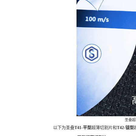
圣叠超
以下为圣叠
T41-平型
超薄切割片和
T42-钹型